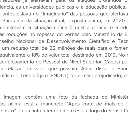
isadores já alertavam para os ataques proferidos pe
iência, as universidades públicas e a educação pública, 
antes estava no “imaginário” das pessoas que alertava
. Para além da situação atual,  exposta acima, em 2020 
monstravam a situação crítica à qual a ciência e a ed
as reduções no repasse de verbas pelo Ministério da E
elho Nacional de Desenvolvimento Científico e Tecno
um recurso total de 22 milhões de reais para o foment
 equivalente a 18% do valor total destinado em 2019. No
rfeiçoamento de Pessoal de Nível Superior (Capes) perd
m relação ao valor que possuía. Além disso, o Fund
tífico e Tecnológico (FNDCT) foi o mais prejudicado, co
 imagem contém uma foto da fachada do Ministéri
ção, acima está a manchete “Após corte de mais de R
re risco” e no canto inferior direito está o logo do Senso Cr