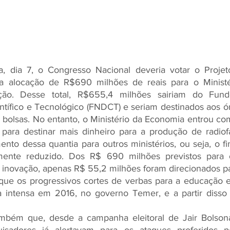
ra, dia 7, o Congresso Nacional deveria votar o Projet
 a alocação de R$690 milhões de reais para o Ministér
ção. Desse total, R$655,4 milhões sairiam do Fund
ífico e Tecnológico (FNDCT) e seriam destinados aos órg
bolsas. No entanto, o Ministério da Economia entrou co
ara destinar mais dinheiro para a produção de radiof
nto dessa quantia para outros ministérios, ou seja, o f
mente reduzido. Dos R$ 690 milhões previstos para o
e inovação, apenas R$ 55,2 milhões foram direcionados pa
 que os progressivos cortes de verbas para a educação e 
intensa em 2016, no governo Temer, e a partir disso 
bém que, desde a campanha eleitoral de Jair Bolsonar