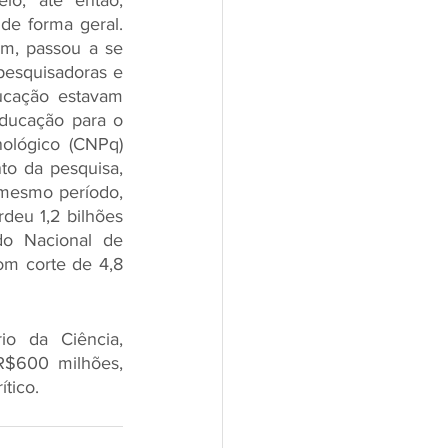
lo, até então, 
de forma geral. 
m, passou a se 
pesquisadoras e 
ucação estavam 
ducação para o 
lógico (CNPq) 
o da pesquisa, 
 mesmo período, 
eu 1,2 bilhões 
o Nacional de 
m corte de 4,8 
o da Ciência, 
$600 milhões, 
ítico.