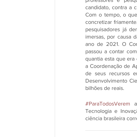
professores e pesqu
candidato, contra a c
Com o tempo, o que 
concretizar friamente
pesquisadores já de
imersas, por causa d
ano de 2021. O Cons
passou a contar com 
quantia esta que era
a Coordenação de Ape
de seus recursos e
Desenvolvimento Cien
bilhões de reais.
#ParaTodosVerem
 a
Tecnologia e Inova
ciência brasileira cor