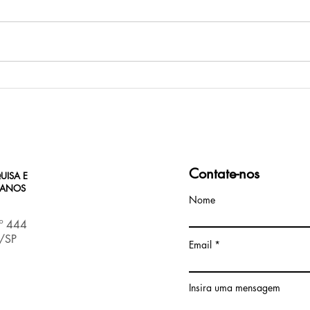
Págin
Indicações de obras sobre a
Ditadura Militar no Brasil
Contate-nos
UISA E
MANOS
Nome
nº 444
s/SP
Email
Insira uma mensagem