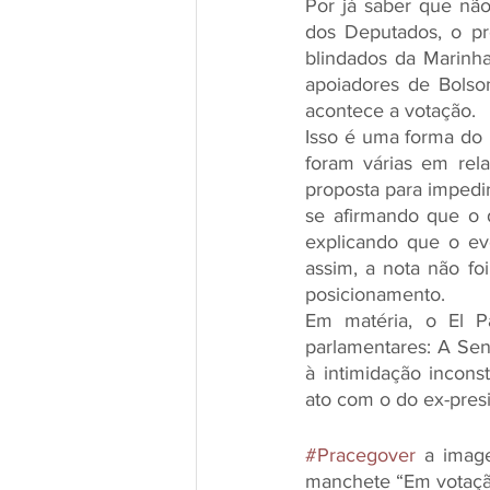
Por já saber que não
dos Deputados, o pr
blindados da Marinha,
apoiadores de Bols
acontece a votação. 
Isso é uma forma do p
foram várias em rel
proposta para impedi
se afirmando que o 
explicando que o eve
assim, a nota não fo
posicionamento. 
Em matéria, o El Pa
parlamentares: A Se
à intimidação incons
ato com o do ex-presi
#Pracegover
 a imag
manchete “Em votação 