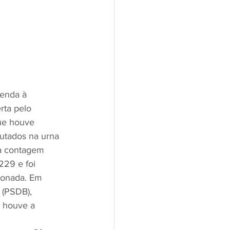
menda à 
rta pelo 
que houve 
utados na urna 
a contagem 
29 e foi 
tionada. Em 
 (PSDB), 
o houve a 