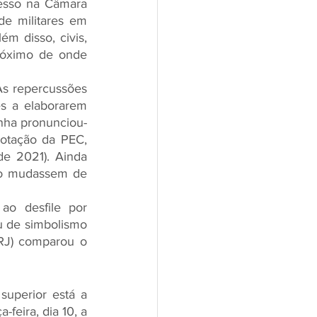
esso na Câmara 
e militares em 
m disso, civis, 
óximo de onde 
As repercussões 
s a elaborarem 
inha pronunciou-
otação da PEC, 
e 2021). Ainda 
to mudassem de 
ao desfile por 
 de simbolismo 
-RJ) comparou o 
uperior está a 
eira, dia 10, a 