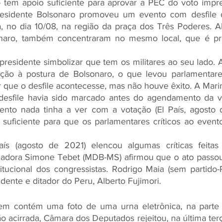
 tem apoio suficiente para aprovar a PEC do voto impr
esidente Bolsonaro promoveu um evento com desfile d
 no dia 10/08, na região da praça dos Três Poderes. Alé
onaro, também concentraram no mesmo local, que é pr
residente simbolizar que tem os militares ao seu lado. 
ação à postura de Bolsonaro, o que levou parlamentare
r que o desfile acontecesse, mas não houve êxito. A Mar
desfile havia sido marcado antes do agendamento da v
nto nada tinha a ver com a votação (El País, agosto d
i suficiente para que os parlamentares críticos ao even
ís (agosto de 2021) elencou algumas críticas feitas 
nadora Simone Tebet (MDB-MS) afirmou que o ato passou
titucional dos congressistas. Rodrigo Maia (sem partido
dente e ditador do Peru, Alberto Fujimori.
em contém uma foto de uma urna eletrônica, na parte s
acirrada, Câmara dos Deputados rejeitou, na última terça-f