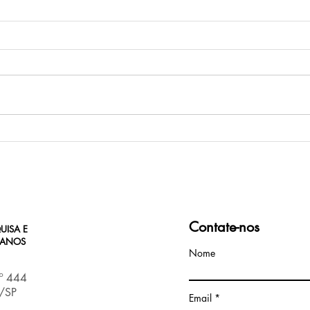
Págin
Indicações de obras sobre a
Ditadura Militar no Brasil
Contate-nos
UISA E
MANOS
Nome
nº 444
s/SP
Email