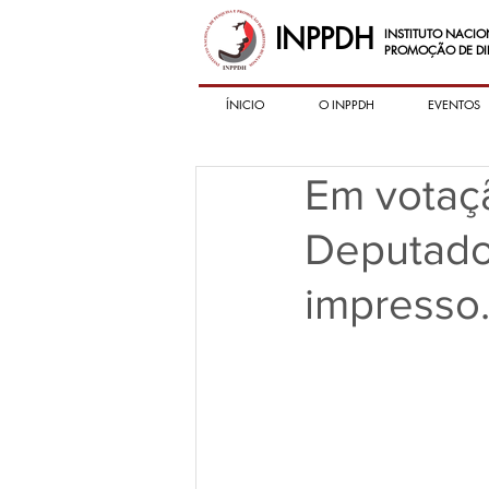
INPPDH
INSTITUTO NACIO
PROMOÇÃO DE DI
ÍNICIO
O INPPDH
EVENTOS
Em votaç
Deputados
impresso