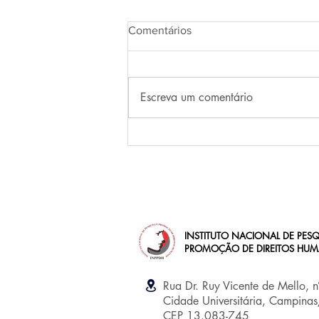
Comentários
Escreva um comentário
Do Golpe civil-militar de 1964:
nada a celebrar, nada a
esquecer
INSTITUTO NACIONAL DE PESQ
PROMOÇÃO DE DIREITOS HU
Rua Dr. Ruy Vicente de Mello, 
Cidade Universitária, Campina
CEP 13.083-745