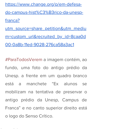
https://www.change.org/p/em-defesa-
do-campus-hist%C3%B3rico-da-unesp-
franca?
utm_source=share_petition&utm_mediu
m=custom_url&recruited_by_id=8caa0d
00-0a8b-11ed-9028-276ca58a3ac1
#ParaTodosVerem
 a imagem contém, ao 
fundo, uma foto do antigo prédio da 
Unesp. a frente em um quadro branco 
está a manchete “Ex alunos se 
mobilizam na tentativa de preservar o 
antigo prédio da Unesp, Campus de 
Franca” e no canto superior direito está 
o logo do Senso Crítico.