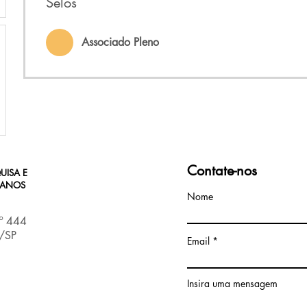
Selos
Associado Pleno
Contate-nos
UISA E
MANOS
Nome
nº 444
s/SP
Email
Insira uma mensagem