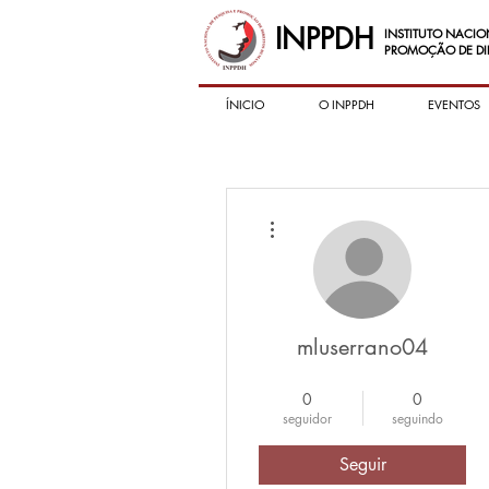
INPPDH
INSTITUTO NACIO
PROMOÇÃO DE DI
ÍNICIO
O INPPDH
EVENTOS
Mais ações
mluserrano04
Associado Pleno
+
4
0
0
seguidor
seguindo
Seguir