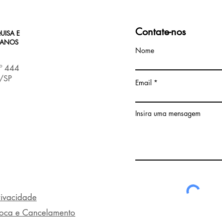
Contate-nos
UISA E
MANOS
Nome
nº 444
s/SP
Email
Insira uma mensagem
Privacidade
Troca e Cancelamento