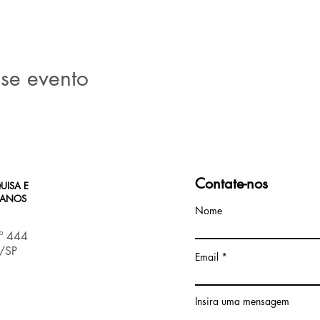
se evento
Contate-nos
UISA E
MANOS
Nome
nº 444
s/SP
Email
Insira uma mensagem