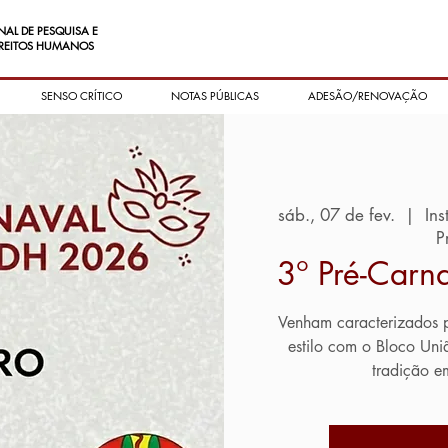
NAL DE PESQUISA E
REITOS HUMANOS
SENSO CRÍTICO
NOTAS PÚBLICAS
ADESÃO/RENOVAÇÃO
sáb., 07 de fev.
  |  
Ins
P
3º Pré-Carn
Venham caracterizados pa
estilo com o Bloco Uni
tradição e