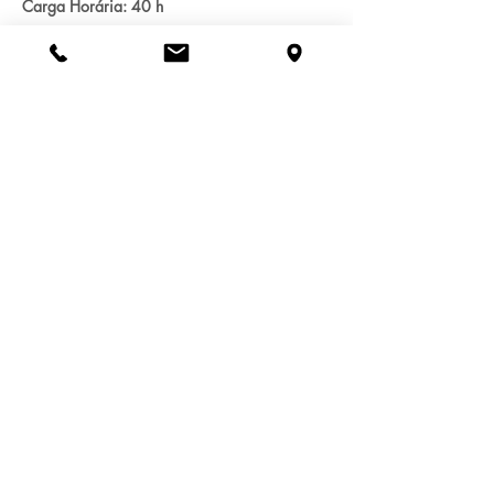
Carga Horária: 40 h
Mostrar mais
Compartilhe esse evento
INSTITUTO NACIONAL DE PESQUISA E
PROMOÇÃO DE DIREITOS HUMANOS
Rua Dr. Ruy Vicente de Mello, nº 444
Cidade Universitária, Campinas/SP
CEP 13.083-745
CNPJ 34.421.745/0001-46
+55 19 3289-3175