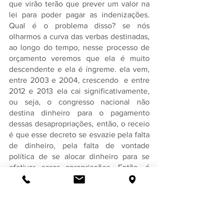
que virão terão que prever um valor na 
lei para poder pagar as indenizações. 
Qual é o problema disso? se nós 
olharmos a curva das verbas destinadas, 
ao longo do tempo, nesse processo de 
orçamento veremos que ela é muito 
descendente e ela é íngreme. ela vem, 
entre 2003 e 2004, crescendo  e entre 
2012 e 2013 ela cai significativamente, 
ou seja, o congresso nacional não 
destina dinheiro para o pagamento 
dessas desapropriações, então, o receio 
é que esse decreto se esvazie pela falta 
de dinheiro, pela falta de vontade 
política de se alocar dinheiro para se 
efetivar essas apropriações. Então, é 
uma vitória muito importante, mas é um 
passo, que não é o maior deles, tem 
uma passo ainda maior para se dar, um 
passo muito mais difícil e eu não 
consigo vislumbrar o poder judiciário 