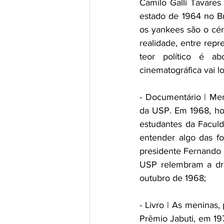
Camilo Galli Tavares
estado de 1964 no Br
os yankees são o cére
realidade, entre repr
teor político é ab
cinematográfica vai l
- Documentário | Mem
da USP. Em 1968, hou
estudantes da Faculd
entender algo das fo
presidente Fernando H
USP relembram a dram
outubro de 1968;
- Livro | As meninas
Prêmio Jabuti, em 197