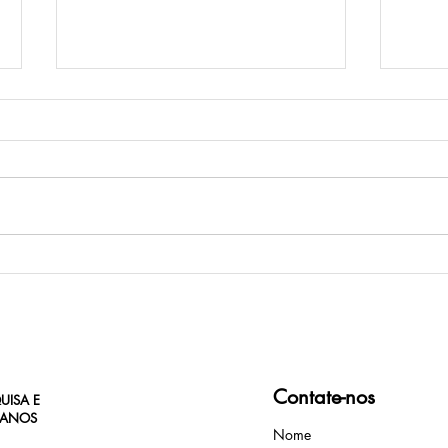
Página infeliz da nossa história
Aces
reali
famíli
Contate-nos
UISA E
MANOS
Nome