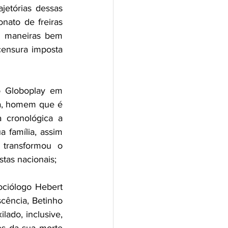
etórias dessas 
ato de freiras 
e maneiras bem 
ensura imposta 
o Globoplay em 
a, homem que é 
cronológica a 
 família, assim 
transformou o 
stas nacionais;
ociólogo Hebert 
ência, Betinho 
ado, inclusive, 