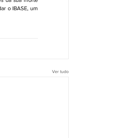
s da sua morte 
dar o IBASE, um 
Ver tudo