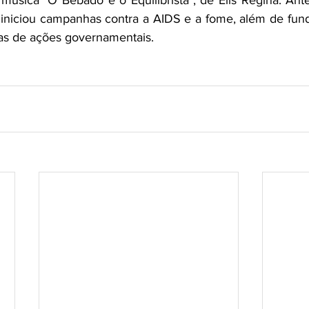
úsica "O Bêbado e o Equilibrista", de Elis Regina. Ante
o iniciou campanhas contra a AIDS e a fome, além de fun
sas de ações governamentais.