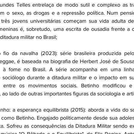
undes Telles entrelaça de modo sutil e complexo as traj
m o sexo, as drogas e a repressão política. Num pension
 três jovens universitárias começam sua vida adulta d
meninas é, sobretudo, uma escrita de ousadia frente a c
itadura militar no Brasil;
o fio da navalha (2023): série brasileira produzida pel
eggae, é baseada na biografia de Herbert José de Sous
 à fome no Brasil. A série acompanha em uma linha 
do sociólogo durante a ditadura militar e o impacto em sua
entre os movimentos sociais. Betinho modificou e 
ao lado de outras importantes figuras da sociologia e arti
nho: a esperança equilibrista (2015): aborda a vida do s
como Betinho. Engajado politicamente desde sua adolesc
a. Sofreu as consequências da Ditadura Militar sendo exil