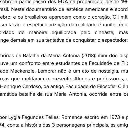
 sobre a participação dos EUA na preparação, desde 196
asil. Neste documentário de estética americana e aborda
bro, e os brasileiros aparecem como o coração. O limite
esentação e espetacularização da realidade é muito tênu
ordado de maneira equilibrada pelo cineasta, ma
onge demais em sua tentativa de conquistar o espectador;
órias da Batalha da Maria Antonia (2018): mini doc disp
ve um confronto entre estudantes da Faculdade de Filo
ade Mackenzie. Lembrar não é um ato de nostalgia, mas 
rças que moldaram o presente. Alunos e professores, e
enrique Cardoso, da antiga Faculdade de Filosofia, Ciênc
ática batalha da rua Maria Antonia, ocorrida entre os
, por Lygia Fagundes Telles: Romance escrito em 1973 e 
4, conta a história das 3 personagens principais, as amiga