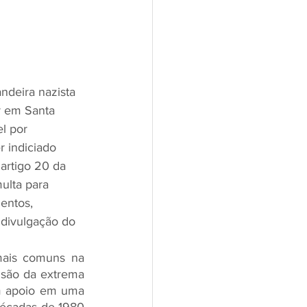
ndeira nazista 
r em Santa 
l por 
r indiciado 
artigo 20 da 
ulta para 
entos, 
 divulgação do 
ais comuns na 
nsão da extrema 
am apoio em uma 