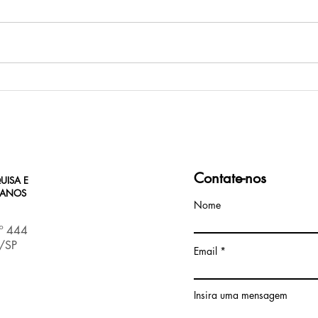
Págin
Indicações de obras sobre a
Ditadura Militar no Brasil
Contate-nos
UISA E
MANOS
Nome
nº 444
s/SP
Email
Insira uma mensagem