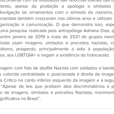
escontente com os resultados das reformas liberais das 
exto, apesar da proibição a apologia a símbolos n
divulgação de ornamentos com o símbolo do nazismo, 
nazistas também cresceram nos últimos anos e utilizam a
rganização e comunicação. O que demonstra isso, espe
 uma pesquisa realizada pela antropóloga Adriana Dias, 
ntre janeiro de 2019 a maio de 2021 de grupos neonaz
lulas usam imagens, símbolos e preceitos nazistas, 
mitismo, pregando, principalmente o ódio à população
inos, aos LGBTQIA+ e negam a existência do holocausto.
Imagem com foto de desfile Nazista com soldados e bande
o colorida centralidade e posicionada à direita da imag
o Crítico no canto inferior esquerdo da imagem e a segu
a: “Apesar de leis que proíbem atos discriminatórios e p
o de imagens, símbolos e preceitos Nazistas, moviment
ificativa no Brasil”.