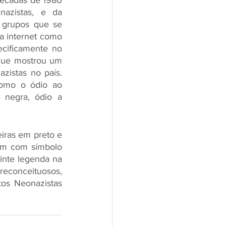
décadas de 1980 
azistas, e da 
grupos que se 
 internet como 
cificamente no 
que mostrou um 
istas no país. 
como o ódio ao 
 negra, ódio a 
iras em preto e 
em com símbolo 
inte legenda na 
reconceituosos, 
os Neonazistas 