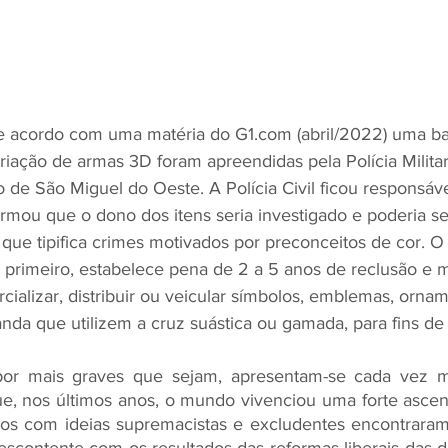
de acordo com uma matéria do G1.com (abril/2022) uma ba
riação de armas 3D foram apreendidas pela Polícia Milita
o de São Miguel do Oeste. A Polícia Civil ficou responsáve
firmou que o dono dos itens seria investigado e poderia se
 que tipifica crimes motivados por preconceitos de cor. O 
 primeiro, estabelece pena de 2 a 5 anos de reclusão e m
cializar, distribuir ou veicular símbolos, emblemas, ornam
anda que utilizem a cruz suástica ou gamada, para fins de
por mais graves que sejam, apresentam-se cada vez m
que, nos últimos anos, o mundo vivenciou uma forte asce
íticos com ideias supremacistas e excludentes encontrar