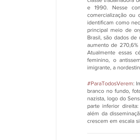
classe trabalhadora d
e 1990. Nesse cont
comercialização ou 
identificam como neo
principal meio de o
Brasil, são dados de
aumento de 270,6% e
Atualmente essas cé
feminino, o antisse
imigrante, a nordest
#ParaTodosVerem
: 
branco no fundo, fot
nazista, logo do Sens
parte inferior direit
além da disseminaçã
crescem em escala sign